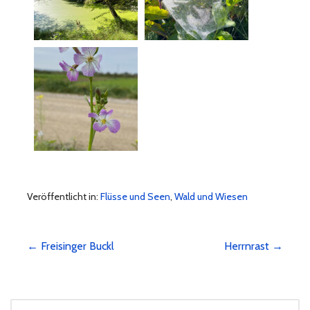
Veröffentlicht in:
Flüsse und Seen
,
Wald und Wiesen
Beitragsnavigation
← Freisinger Buckl
Herrnrast →
SUCHEN